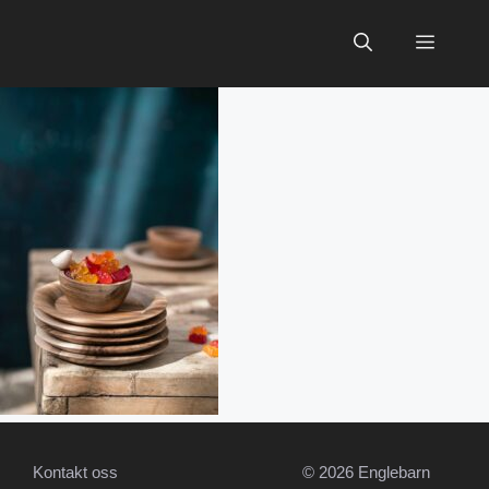
Hopp
til
Meny
innhold
Kontakt oss
© 2026 Englebarn