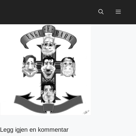
Hopp
til
Meny
innhold
Legg igjen en kommentar