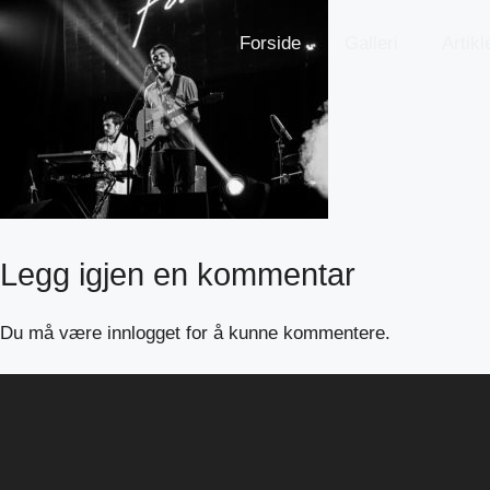
Hopp
til
Forside
Galleri
Artikl
innhold
Legg igjen en kommentar
Du må være
innlogget
for å kunne kommentere.